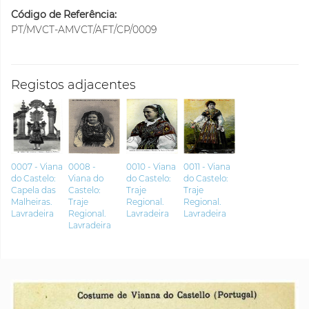
Código de Referência:
PT/MVCT-AMVCT/AFT/CP/0009
Registos adjacentes
0007 - Viana
0008 -
0010 - Viana
0011 - Viana
do Castelo:
Viana do
do Castelo:
do Castelo:
Capela das
Castelo:
Traje
Traje
Malheiras.
Traje
Regional.
Regional.
Lavradeira
Regional.
Lavradeira
Lavradeira
Lavradeira