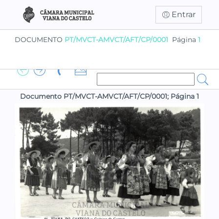
Entrar
DOCUMENTO
PT/MVCT-AMVCT/AFT/CP/0001
Página
1
Documento PT/MVCT-AMVCT/AFT/CP/0001; Página 1