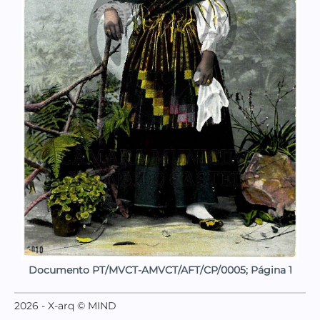
Documento PT/MVCT-AMVCT/AFT/CP/0005; Página 1
2026 - X-arq © MIND