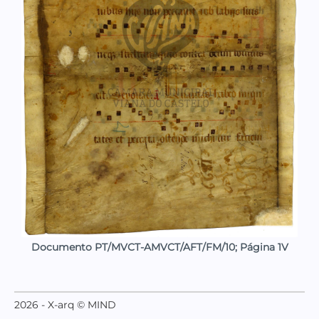
Documento PT/MVCT-AMVCT/AFT/FM/10; Página 1V
2026 - X-arq © MIND