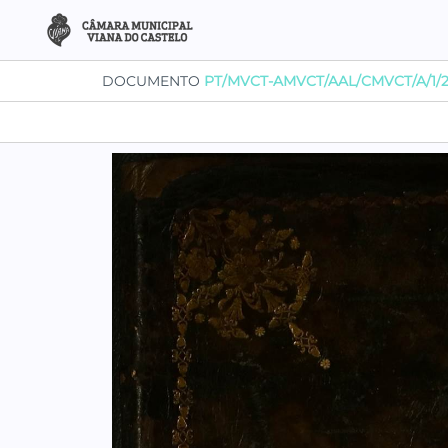
DOCUMENTO
PT/MVCT-AMVCT/AAL/CMVCT/A/1/