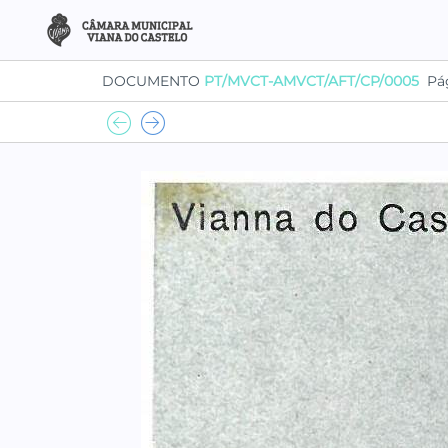
DOCUMENTO
PT/MVCT-AMVCT/AFT/CP/0005
Pá