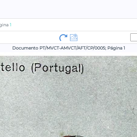
gina
1
Documento PT/MVCT-AMVCT/AFT/CP/0005; Página 1