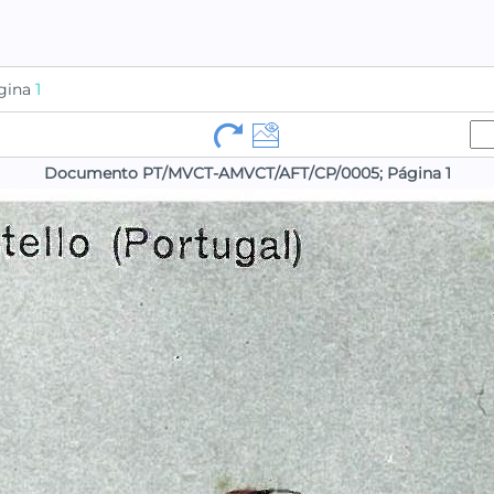
gina
1
Documento PT/MVCT-AMVCT/AFT/CP/0005; Página 1