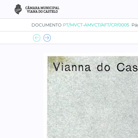
DOCUMENTO
PT/MVCT-AMVCT/AFT/CP/0005
Pá